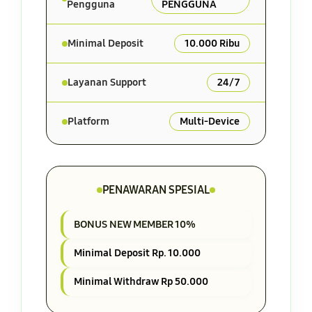
Pengguna
PENGGUNA
Minimal Deposit
10.000 Ribu
Layanan Support
24/7
Platform
Multi-Device
PENAWARAN SPESIAL
BONUS NEW MEMBER 10%
Minimal Deposit Rp. 10.000
Minimal Withdraw Rp 50.000