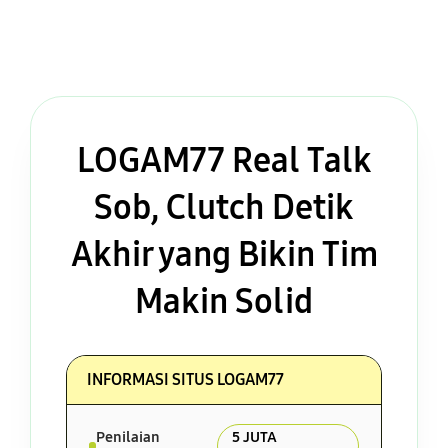
LOGAM77 Real Talk
Sob, Clutch Detik
Akhir yang Bikin Tim
Makin Solid
INFORMASI SITUS LOGAM77
Penilaian
5 JUTA